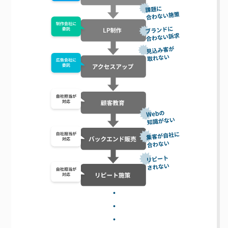
・
・
・