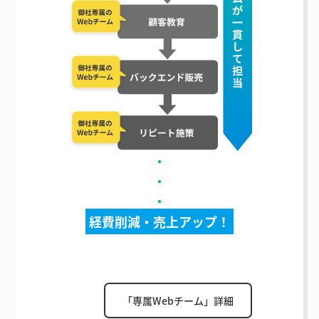
・
・
・
経費削減・売上アップ！
「専属Webチーム」詳細