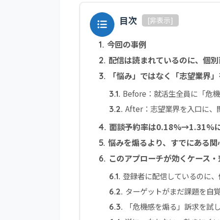
目次
[
非表示
]
今回の事例
1.
配信は読まれているのに、個別
2.
「悩み」ではなく「志望業界」
3.
Before：就活生全員に「
3.1.
After：志望業界を入口に
3.2.
面談予約率は0.18%→1.31
4.
悩みを煽るより、すでにある関
5.
このアプローチが効くケース・
6.
登録者に配信しているのに、
6.1.
ターゲットがまだ課題を自
6.2.
「危機感を煽る」訴求を試
6.3.