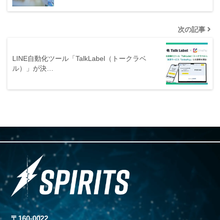
次の記事
LINE自動化ツール「TalkLabel（トークラベ
ル）」が決…
〒160-0022