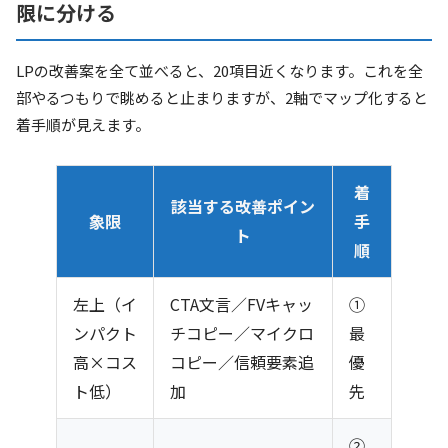
限に分ける
LPの改善案を全て並べると、20項目近くなります。これを全
部やるつもりで眺めると止まりますが、2軸でマップ化すると
着手順が見えます。
着
該当する改善ポイン
象限
手
ト
順
左上（イ
CTA文言／FVキャッ
①
ンパクト
チコピー／マイクロ
最
高×コス
コピー／信頼要素追
優
ト低）
加
先
②