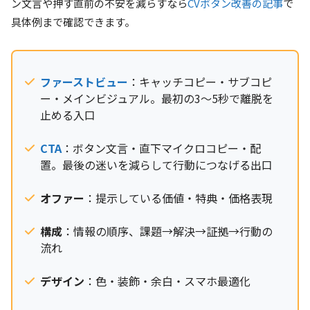
ン文言や押す直前の不安を減らすなら
CVボタン改善の記事
で
具体例まで確認できます。
ファーストビュー
：キャッチコピー・サブコピ
ー・メインビジュアル。最初の3〜5秒で離脱を
止める入口
CTA
：ボタン文言・直下マイクロコピー・配
置。最後の迷いを減らして行動につなげる出口
オファー
：提示している価値・特典・価格表現
構成
：情報の順序、課題→解決→証拠→行動の
流れ
デザイン
：色・装飾・余白・スマホ最適化