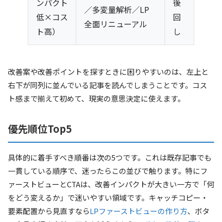
ンパクト
後
／多変量解析／LP
低×コス
回
全面リニューアル
ト高）
し
改善案や改善ポイントを探すときに困りやすいのは、左上と
右下が同列に並んでいる記事を読んでしまうことです。コス
ト感まで揃えて初めて、現実の意思決定に使えます。
優先順位Top5
具体的に着手すべき順番は次の5つです。これは既存記事でも
一貫している順序で、迷ったらこの並びで触ります。特にフ
ァーストビューとCTAは、改善インパクトが大きい一方で「何
をどう変えるか」で迷いやすい領域です。キャッチコピー・
要素配置から見直すなら
LPファーストビューの作り方
、ボタ