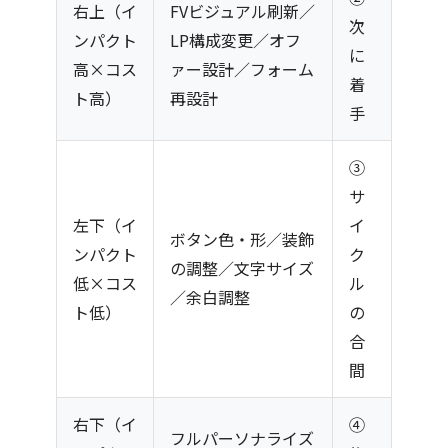
右上（イ
FVビジュアル刷新／
次
ンパクト
LP構成変更／オフ
に
高×コス
ァー設計／フォーム
着
ト高）
再設計
手
③
サ
左下（イ
イ
ボタン色・形／装飾
ンパクト
ク
の調整／文字サイズ
低×コス
ル
／余白調整
ト低）
の
合
間
右下（イ
④
フルパーソナライズ