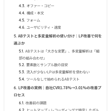
オファー・コピー
4.3.
構成・本文
4.4.
フォーム
4.5.
ユーザビリティ・速度
4.6.
ABテストと多変量解析の使い分け｜LP改善で何を
5.
選ぶか
ABテストは「大きな変更」、多変量解析は「細
5.1.
部の組み合わせ」
要素数とサンプル数の目安
5.2.
流入が少ないLPは多変量解析を使わない
5.3.
ツールなしで始められるABテスト
5.4.
LP改善の実例｜自社CVR1.78%→3.01%の改善プ
6.
ロセス
改善前の課題
6.1.
ヒートマップ・レコーディングで特定したボト
6.2.