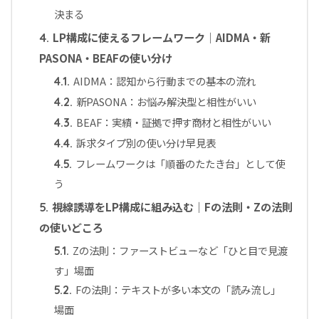
決まる
LP構成に使えるフレームワーク｜AIDMA・新
4.
PASONA・BEAFの使い分け
AIDMA：認知から行動までの基本の流れ
4.1.
新PASONA：お悩み解決型と相性がいい
4.2.
BEAF：実績・証拠で押す商材と相性がいい
4.3.
訴求タイプ別の使い分け早見表
4.4.
フレームワークは「順番のたたき台」として使
4.5.
う
視線誘導をLP構成に組み込む｜Fの法則・Zの法則
5.
の使いどころ
Zの法則：ファーストビューなど「ひと目で見渡
5.1.
す」場面
Fの法則：テキストが多い本文の「読み流し」
5.2.
場面