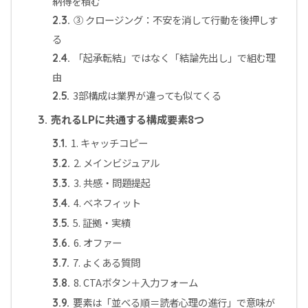
納得を積む
③ クロージング：不安を消して行動を後押しす
2.3.
る
「起承転結」ではなく「結論先出し」で組む理
2.4.
由
3部構成は業界が違っても似てくる
2.5.
売れるLPに共通する構成要素8つ
3.
1. キャッチコピー
3.1.
2. メインビジュアル
3.2.
3. 共感・問題提起
3.3.
4. ベネフィット
3.4.
5. 証拠・実績
3.5.
6. オファー
3.6.
7. よくある質問
3.7.
8. CTAボタン＋入力フォーム
3.8.
要素は「並べる順＝読者心理の進行」で意味が
3.9.