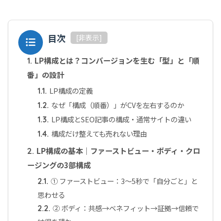
目次
[
非表示
]
LP構成とは？コンバージョンを生む「型」と「順
1.
番」の設計
LP構成の定義
1.1.
なぜ「構成（順番）」がCVを左右するのか
1.2.
LP構成とSEO記事の構成・通常サイトの違い
1.3.
構成だけ整えても売れない理由
1.4.
LP構成の基本｜ファーストビュー・ボディ・クロ
2.
ージングの3部構成
① ファーストビュー：3〜5秒で「自分ごと」と
2.1.
思わせる
② ボディ：共感→ベネフィット→証拠→信頼で
2.2.