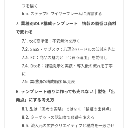
フを描く
ステップ5: ワイヤーフレームに清書する
6.5.
業種別のLP構成テンプレート｜情報の順番は商材
7.
で変わる
toC高単価：不安解消を厚く
7.1.
SaaS・サブスク：心理的ハードルの低減を先に
7.2.
EC：商品の魅力と「今買う理由」を前倒し
7.3.
BtoB：課題提示と実績・導入後の流れを丁寧
7.4.
に
業種別の構成順序 早見表
7.5.
テンプレート通りに作っても売れない｜型を「出
8.
発点」にする考え方
型は「思考の省略」ではなく「検証の出発点」
8.1.
ターゲットの認知度で順番を変える
8.2.
流入元の広告クリエイティブと構成を一致させ
8.3.