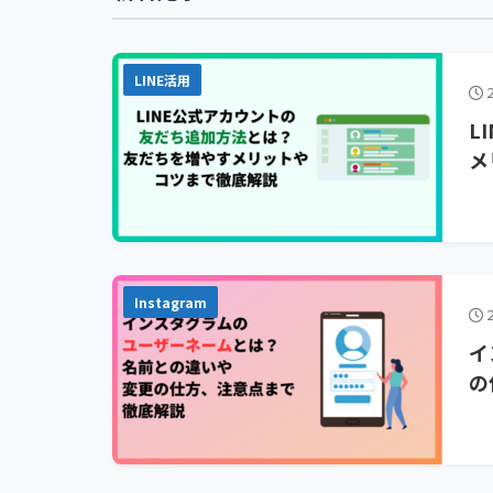
LINE活用
2
L
メ
Instagram
2
イ
の