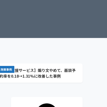
【就活支援サービス】煽り文やめて、面談予
施策事例
約率を0.18→1.31%に改善した事例