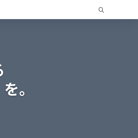
る
」を。