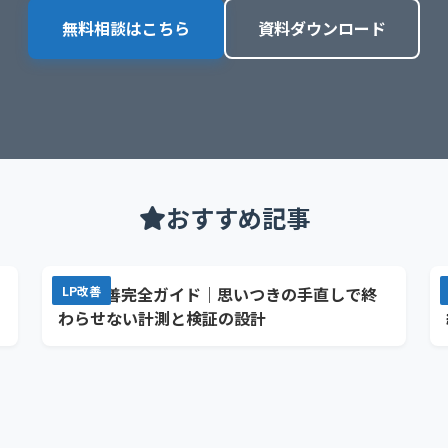
無料相談はこちら
資料ダウンロード
おすすめ記事
CVR改善完全ガイド｜思いつきの手直しで終
LP改善
わらせない計測と検証の設計